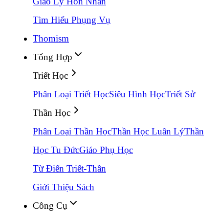
Giáo Lý Hôn Nhân
Tìm Hiểu Phụng Vụ
Thomism
Tổng Hợp
Triết Học
Phân Loại Triết Học
Siêu Hình Học
Triết Sử
Thần Học
Phân Loại Thần Học
Thần Học Luân Lý
Thần
Học Tu Đức
Giáo Phụ Học
Từ Điển Triết-Thần
Giới Thiệu Sách
Công Cụ