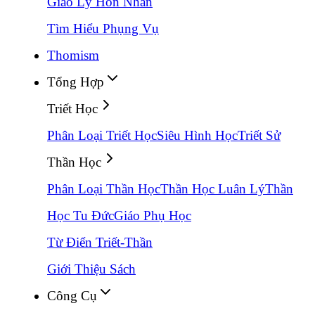
Giáo Lý Hôn Nhân
Tìm Hiểu Phụng Vụ
Thomism
Tổng Hợp
Triết Học
Phân Loại Triết Học
Siêu Hình Học
Triết Sử
Thần Học
Phân Loại Thần Học
Thần Học Luân Lý
Thần
Học Tu Đức
Giáo Phụ Học
Từ Điển Triết-Thần
Giới Thiệu Sách
Công Cụ