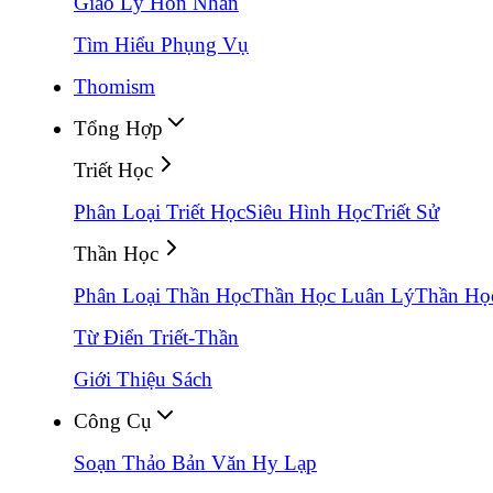
Giáo Lý Hôn Nhân
Tìm Hiểu Phụng Vụ
Thomism
Tổng Hợp
Triết Học
Phân Loại Triết Học
Siêu Hình Học
Triết Sử
Thần Học
Phân Loại Thần Học
Thần Học Luân Lý
Thần Họ
Từ Điển Triết-Thần
Giới Thiệu Sách
Công Cụ
Soạn Thảo Bản Văn Hy Lạp