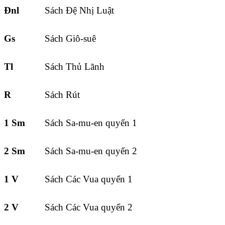
Đnl
Sách Đệ Nhị Luật
Gs
Sách Giô-suê
Tl
Sách Thủ Lãnh
R
Sách Rút
1 Sm
Sách Sa-mu-en quyển 1
2 Sm
Sách Sa-mu-en quyển 2
1 V
Sách Các Vua quyển 1
2 V
Sách Các Vua quyển 2