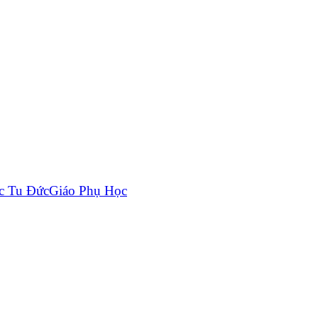
c Tu Đức
Giáo Phụ Học