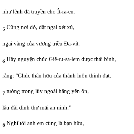
như lệnh đã truyền cho Ít-ra-en.
Cũng nơi đó, đặt ngai xét xử,
5
ngai vàng của vương triều Đa-vít.
Hãy nguyện chúc Giê-ru-sa-lem được thái bình,
6
rằng: “Chúc thân hữu của thành luôn thịnh đạt,
tường trong lũy ngoài hằng yên ổn,
7
lâu đài dinh thự mãi an ninh.”
Nghĩ tới anh em cùng là bạn hữu,
8