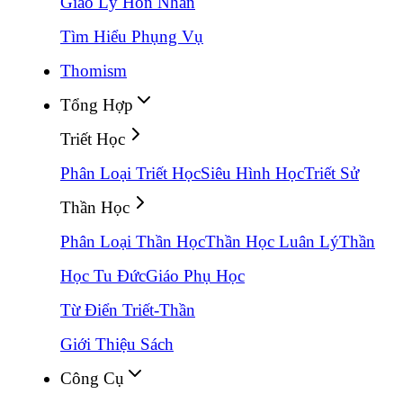
Giáo Lý Hôn Nhân
Tìm Hiểu Phụng Vụ
Thomism
Tổng Hợp
Triết Học
Phân Loại Triết Học
Siêu Hình Học
Triết Sử
Thần Học
Phân Loại Thần Học
Thần Học Luân Lý
Thần
Học Tu Đức
Giáo Phụ Học
Từ Điển Triết-Thần
Giới Thiệu Sách
Công Cụ