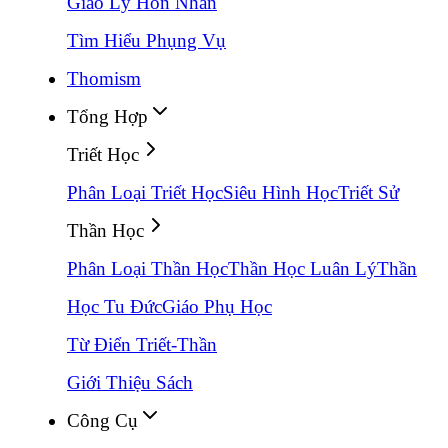
Giáo Lý Hôn Nhân
Tìm Hiểu Phụng Vụ
Thomism
Tổng Hợp
Triết Học
Phân Loại Triết Học
Siêu Hình Học
Triết Sử
Thần Học
Phân Loại Thần Học
Thần Học Luân Lý
Thần
Học Tu Đức
Giáo Phụ Học
Từ Điển Triết-Thần
Giới Thiệu Sách
Công Cụ