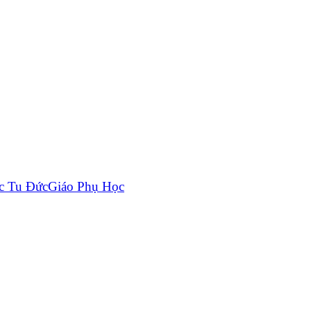
c Tu Đức
Giáo Phụ Học