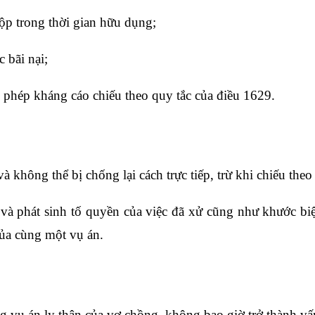
p trong thời gian hữu dụng;
 bãi nại;
phép kháng cáo chiếu theo quy tắc của
điều 1629
.
 không thể bị chống lại cách trực tiếp, trừ khi chiếu theo
 và phát sinh tố quyền của việc đã xử cũng như khước bi
của cùng một vụ án.
ng vụ án ly thân của vợ chồng, không bao giờ trở thành vấ