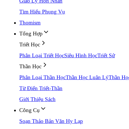
Giáo Lý Hôn Nhân
Tìm Hiểu Phụng Vụ
Thomism
Tổng Hợp
Triết Học
Phân Loại Triết Học
Siêu Hình Học
Triết Sử
Thần Học
Phân Loại Thần Học
Thần Học Luân Lý
Thần Họ
Từ Điển Triết-Thần
Giới Thiệu Sách
Công Cụ
Soạn Thảo Bản Văn Hy Lạp