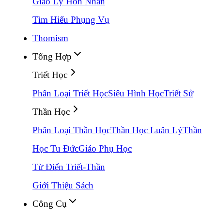
Giáo Lý Hôn Nhân
Tìm Hiểu Phụng Vụ
Thomism
Tổng Hợp
Triết Học
Phân Loại Triết Học
Siêu Hình Học
Triết Sử
Thần Học
Phân Loại Thần Học
Thần Học Luân Lý
Thần
Học Tu Đức
Giáo Phụ Học
Từ Điển Triết-Thần
Giới Thiệu Sách
Công Cụ