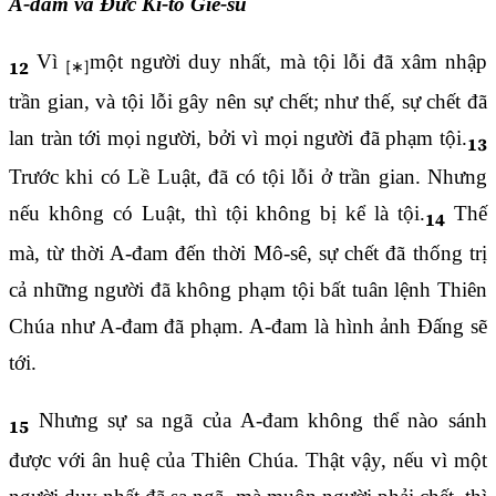
A-đam và Đức Ki-tô Giê-su
Vì
một người duy nhất, mà tội lỗi đã xâm nhập
12
trần gian, và tội lỗi gây nên sự chết; như thế, sự chết đã
lan tràn tới mọi người, bởi vì mọi người đã phạm tội.
13
Trước khi có Lề Luật, đã có tội lỗi ở trần gian. Nhưng
nếu không có Luật, thì tội không bị kể là tội.
Thế
14
mà, từ thời A-đam đến thời Mô-sê, sự chết đã thống trị
cả những người đã không phạm tội bất tuân lệnh Thiên
Chúa như A-đam đã phạm. A-đam là hình ảnh Đấng sẽ
tới.
Nhưng sự sa ngã của A-đam không thể nào sánh
15
được với ân huệ của Thiên Chúa. Thật vậy, nếu vì một