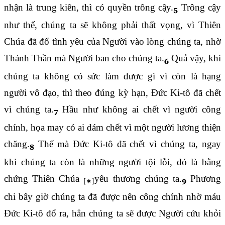
nhận là trung kiên, thì có quyền trông cậy.
Trông cậy
5
như thế, chúng ta sẽ không phải thất vọng, vì Thiên
Chúa đã đổ tình yêu của Người vào lòng chúng ta, nhờ
Thánh Thần mà Người ban cho chúng ta.
Quả vậy, khi
6
chúng ta không có sức làm được gì vì còn là hạng
người vô đạo, thì theo đúng kỳ hạn, Đức Ki-tô đã chết
vì chúng ta.
Hầu như không ai chết vì người công
7
chính, họa may có ai dám chết vì một người lương thiện
chăng.
Thế mà Đức Ki-tô đã chết vì chúng ta, ngay
8
khi chúng ta còn là những người tội lỗi, đó là bằng
chứng Thiên Chúa
yêu thương chúng ta.
Phương
9
chi bây giờ chúng ta đã được nên công chính nhờ máu
Đức Ki-tô đổ ra, hẳn chúng ta sẽ được Người cứu khỏi