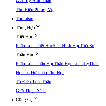
Giáo Lý Hôn Nhân
Tìm Hiểu Phụng Vụ
Thomism
Tổng Hợp
Triết Học
Phân Loại Triết Học
Siêu Hình Học
Triết Sử
Thần Học
Phân Loại Thần Học
Thần Học Luân Lý
Thần
Học Tu Đức
Giáo Phụ Học
Từ Điển Triết-Thần
Giới Thiệu Sách
Công Cụ