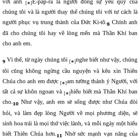
với anh
Ê-páp-ra là người đồng sự yêu quý của
chúng tôi và là người thay thế chúng tôi với tư cách là
người phục vụ trung thành của Đức Ki-tô.
Chính anh
8
đã cho chúng tôi hay về lòng mến mà Thần Khí ban
cho anh em.
Vì thế, từ ngày chúng tôi
nghe biết như vậy, chúng
9
tôi cũng không ngừng cầu nguyện và kêu xin Thiên
Chúa cho anh em được
am tường thánh ý Người, với
tất cả sự khôn ngoan và
hiểu biết mà Thần Khí ban
cho.
Như vậy, anh em sẽ sống được như Chúa đòi
10
hỏi, và làm đẹp lòng Người về mọi phương diện, sẽ
sinh hoa trái là mọi thứ việc lành, và mỗi ngày một hiểu
biết Thiên Chúa hơn.
Nhờ sức mạnh vạn năng của
11