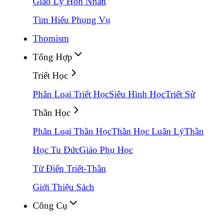
Giáo Lý Hôn Nhân
Tìm Hiểu Phụng Vụ
Thomism
Tổng Hợp
Triết Học
Phân Loại Triết Học
Siêu Hình Học
Triết Sử
Thần Học
Phân Loại Thần Học
Thần Học Luân Lý
Thần
Học Tu Đức
Giáo Phụ Học
Từ Điển Triết-Thần
Giới Thiệu Sách
Công Cụ