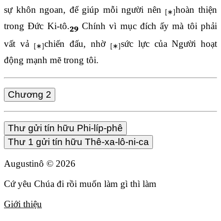
sự khôn ngoan, để giúp mỗi người nên
hoàn thiện
trong Đức Ki-tô.
Chính vì mục đích ấy mà tôi phải
29
vất vả
chiến đấu, nhờ
sức lực của Người hoạt
động mạnh mẽ trong tôi.
Chương 2
Thư gửi tín hữu Phi-líp-phê
Thư 1 gửi tín hữu Thê-xa-lô-ni-ca
Augustinô ©
2026
Cứ yêu Chúa đi rồi muốn làm gì thì làm
Giới thiệu