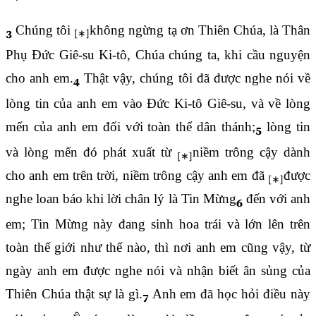
Chúng tôi
không ngừng tạ ơn Thiên Chúa, là Thân
3
Phụ Đức Giê-su Ki-tô, Chúa chúng ta, khi cầu nguyện
cho anh em.
Thật vậy, chúng tôi đã được nghe nói về
4
lòng tin của anh em vào Đức Ki-tô Giê-su, và về lòng
mến của anh em đối với toàn thể dân thánh;
lòng tin
5
và lòng mến đó phát xuất từ
niềm trông cậy dành
cho anh em trên trời, niềm trông cậy anh em đã
được
nghe loan báo khi lời chân lý là Tin Mừng
đến với anh
6
em; Tin Mừng này đang sinh hoa trái và lớn lên trên
toàn thế giới như thế nào, thì nơi anh em cũng vậy, từ
ngày anh em được nghe nói và nhận biết ân sủng của
Thiên Chúa thật sự là gì.
Anh em đã học hỏi điều này
7