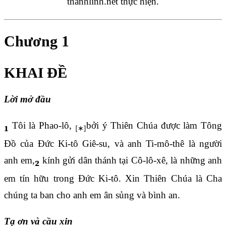
thanhlinh.net thực hiện.
Chương 1
KHAI ĐỀ
Lời mở đầu
Tôi là Phao-lô,
bởi ý Thiên Chúa được làm Tông
1
Đồ của Đức Ki-tô Giê-su, và anh Ti-mô-thê là người
anh em,
kính gửi dân thánh tại Cô-lô-xê, là những anh
2
em tín hữu trong Đức Ki-tô. Xin Thiên Chúa là Cha
chúng ta ban cho anh em ân sủng và bình an.
Tạ ơn và cầu xin