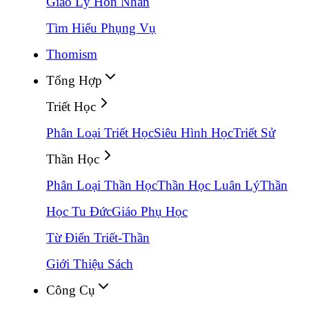
Giáo Lý Hôn Nhân
Tìm Hiểu Phụng Vụ
Thomism
Tổng Hợp
Triết Học
Phân Loại Triết Học
Siêu Hình Học
Triết Sử
Thần Học
Phân Loại Thần Học
Thần Học Luân Lý
Thần
Học Tu Đức
Giáo Phụ Học
Từ Điển Triết-Thần
Giới Thiệu Sách
Công Cụ