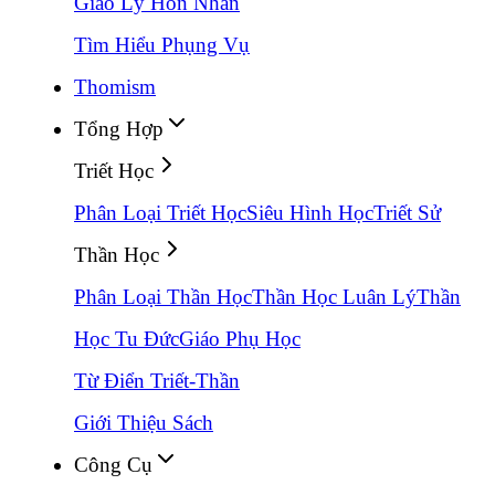
Giáo Lý Hôn Nhân
Tìm Hiểu Phụng Vụ
Thomism
Tổng Hợp
Triết Học
Phân Loại Triết Học
Siêu Hình Học
Triết Sử
Thần Học
Phân Loại Thần Học
Thần Học Luân Lý
Thần
Học Tu Đức
Giáo Phụ Học
Từ Điển Triết-Thần
Giới Thiệu Sách
Công Cụ