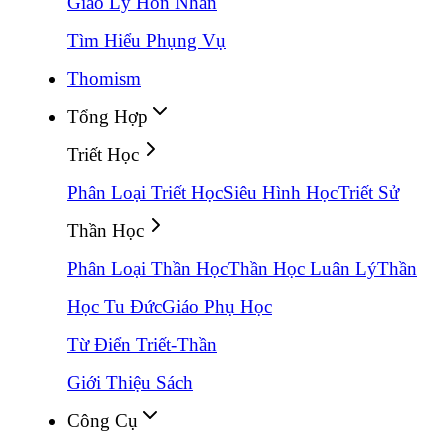
Giáo Lý Hôn Nhân
Tìm Hiểu Phụng Vụ
Thomism
Tổng Hợp
Triết Học
Phân Loại Triết Học
Siêu Hình Học
Triết Sử
Thần Học
Phân Loại Thần Học
Thần Học Luân Lý
Thần
Học Tu Đức
Giáo Phụ Học
Từ Điển Triết-Thần
Giới Thiệu Sách
Công Cụ