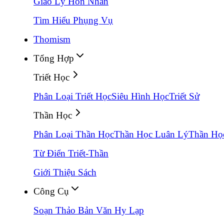
Giáo Lý Hôn Nhân
Tìm Hiểu Phụng Vụ
Thomism
Tổng Hợp
Triết Học
Phân Loại Triết Học
Siêu Hình Học
Triết Sử
Thần Học
Phân Loại Thần Học
Thần Học Luân Lý
Thần Họ
Từ Điển Triết-Thần
Giới Thiệu Sách
Công Cụ
Soạn Thảo Bản Văn Hy Lạp