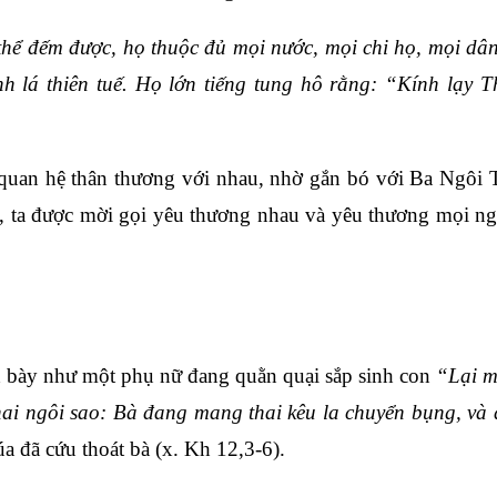
hể đếm được, họ thuộc đủ mọi nước, mọi chi họ, mọi dân 
h lá thiên tuế. Họ lớn tiếng tung hô rằng: “Kính lạy 
 quan hệ thân thương với nhau, nhờ gắn bó với Ba Ngô
, ta được mời gọi yêu thương nhau và yêu thương mọi 
h bày như một phụ nữ đang quằn quại sắp sinh con
“Lại m
 hai ngôi sao: Bà đang mang thai kêu la chuyển bụng, và
úa đã cứu thoát bà (x. Kh 12,3-6).