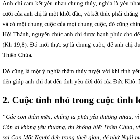
Anh chị cam kết yêu nhau chung thủy, nghĩa là yêu nhau
cưới của anh chị là một khởi đầu, và kết thúc phải chăn
và có một chung cuộc của mọi chung cuộc, đó cũng chính
Hội Thánh, nguyện chúc anh chị được hạnh phúc cho đến 
(Kh 19,8). Đó mới thực sự là chung cuộc, để anh chị đ
Thiên Chúa.
Đó cũng là một ý nghĩa thâm thúy tuyệt vời khi tình yêu
tiện giúp anh chị đạt đến tình yêu đời đời của Đức Kitô.
2. Cuộc tình nhỏ trong cuộc tình 
“Các con thân mến, chúng ta phải yêu thương nhau, vì t
Còn ai không yêu thương, thì không biết Thiên Chúa, v
sai Con Một Người đến trong thếâ gian, để nhờ Ngài m