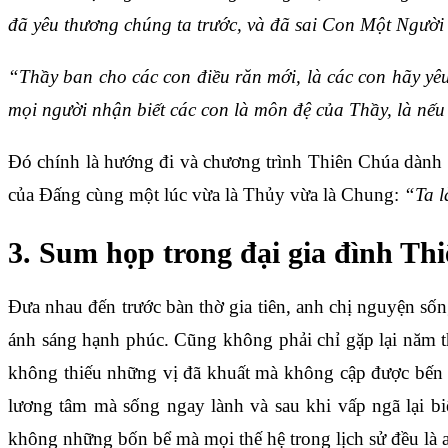
đã yêu thương chúng ta trước, và đã sai Con Một Người đ
“Thầy ban cho các con điều răn mới, là các con hãy yê
mọi người nhận biết các con là môn đệ của Thầy, là nế
Đó chính là hướng đi và chương trình Thiên Chúa dành c
của Đấng cùng một lúc vừa là Thủy vừa là Chung:
“Ta l
3. Sum họp trong đại gia đình Th
Đưa nhau đến trước bàn thờ gia tiên, anh chị nguyện số
ánh sáng hạnh phúc. Cũng không phải chỉ gặp lại năm thế
không thiếu những vị đã khuất mà không cập được bến bờ
lương tâm mà sống ngay lành và sau khi vấp ngã lại b
không những bốn bể mà mọi thế hệ trong lịch sử đều là 