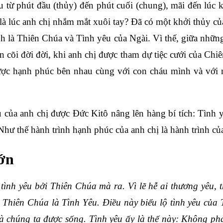
 từ phút đầu (thủy) đến phút cuối (chung), mãi đến lúc k
g là lúc anh chị nhắm mắt xuôi tay? Đã có một khởi thủy c
 là Thiên Chúa và Tình yêu của Ngài. Vì thế, giữa những
cõi đời đời, khi anh chị được tham dự tiệc cưới của Ch
ược hạnh phúc bên nhau cùng với con cháu mình và với 
 của anh chị được Đức Kitô nâng lên hàng bí tích: Tình y
 Như thế hành trình hạnh phúc của anh chị là hành trình củ
lớn
ình yêu bởi Thiên Chúa mà ra. Vì lẽ hễ ai thương yêu, 
ì Thiên Chúa là Tình Yêu. Điều này biểu lộ tình yêu của
à chúng ta được sống. Tình yêu ấy là thế này: Không p