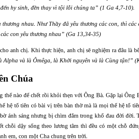
ến hy sinh, đền thay vì tội lỗi chúng ta” (1 Ga 4,7-10).
u thương nhau. Như Thầy đã yêu thương các con, thì cá
u các con yêu thương nhau” (Ga 13,34-35)
ho anh chị. Khi thực hiện, anh chị sẽ nghiệm ra đâu là b
à Alpha và là Ômêga, là Khởi nguyên và là Cùng tận!” (
iên Chúa
ng thế nào để chết rồi khỏi thẹn với Ông Bà. Gặp lại Ôn
 hệ tổ tiên có bài vị trên bàn thờ mà là mọi thế hệ tổ tiê
 ánh sáng nhưng bị chìm đắm trong khổ đau đời đời. Tuy
iết chỗi dậy sống theo lương tâm thì đều có một chỗ đứ
anh em, con một Cha chung trên trời.