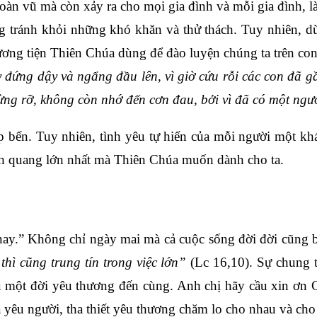
àn vũ mà còn xảy ra cho mọi gia đình và mỗi gia đình, 
ng tránh khỏi những khó khăn và thử thách. Tuy nhiên, dù
g tiện Thiên Chúa dùng để đào luyện chúng ta trên con đư
 đứng dậy và ngẩng đầu lên, vì giờ cứu rỗi các con đã 
mừng rỡ, không còn nhớ đến cơn đau, bởi vì đã có một ngườ
 bến. Tuy nhiên, tình yêu tự hiến của mỗi người một k
inh quang lớn nhất mà Thiên Chúa muốn dành cho ta.
 nay.” Không chỉ ngày mai mà cả cuộc sống đời đời cũng 
 thì cũng trung tín trong việc lớn”
(Lc 16,10). Sự chung 
một đời yêu thương đến cùng. Anh chị hãy cầu xin ơn 
êu người, tha thiết yêu thương chăm lo cho nhau và cho 