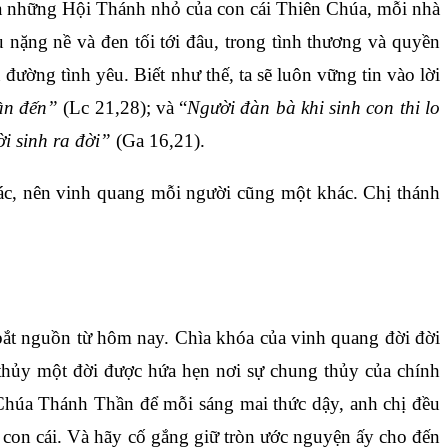
là những Hội Thánh nhỏ của con cái Thiên Chúa, mỗi nhà
 nặng nề và đen tối tới đâu, trong tình thương và quyền
ờng tình yêu. Biết như thế, ta sẽ luôn vững tin vào lời
gần đến”
(Lc 21,28); và “
Người đàn bà khi sinh con thi lo
i sinh ra đời”
(Ga 16,21).
hác, nên vinh quang mỗi người cũng một khác. Chị thánh
bắt nguồn từ hôm nay. Chìa khóa của vinh quang đời đời
thủy một đời được hứa hẹn nơi sự chung thủy của chính
Chúa Thánh Thần để mỗi sáng mai thức dậy, anh chị đều
con cái. Và hãy cố gắng giữ tròn ước nguyện ấy cho đến