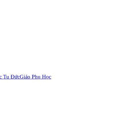
c Tu Đức
Giáo Phụ Học