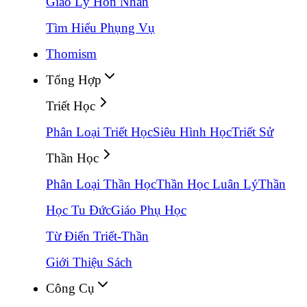
Giáo Lý Hôn Nhân
Tìm Hiểu Phụng Vụ
Thomism
Tổng Hợp
Triết Học
Phân Loại Triết Học
Siêu Hình Học
Triết Sử
Thần Học
Phân Loại Thần Học
Thần Học Luân Lý
Thần
Học Tu Đức
Giáo Phụ Học
Từ Điển Triết-Thần
Giới Thiệu Sách
Công Cụ