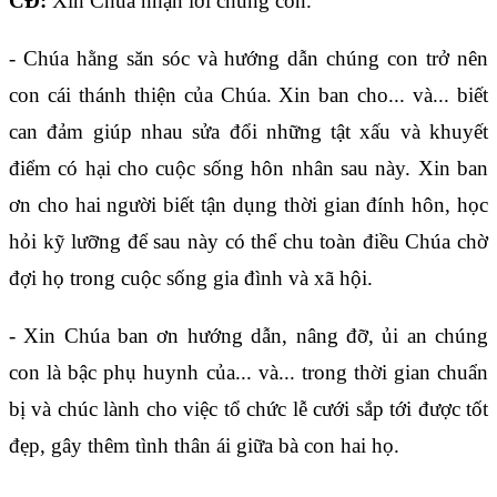
CĐ:
Xin Chúa nhận lời chúng con.
- Chúa hằng săn sóc và hướng dẫn chúng con trở nên
con cái thánh thiện của Chúa. Xin ban cho... và... biết
can đảm giúp nhau sửa đổi những tật xấu và khuyết
điểm có hại cho cuộc sống hôn nhân sau này. Xin ban
ơn cho hai người biết tận dụng thời gian đính hôn, học
hỏi kỹ lưỡng để sau này có thể chu toàn điều Chúa chờ
đợi họ trong cuộc sống gia đình và xã hội.
- Xin Chúa ban ơn hướng dẫn, nâng đỡ, ủi an chúng
con là bậc phụ huynh của... và... trong thời gian chuẩn
bị và chúc lành cho việc tổ chức lễ cưới sắp tới được tốt
đẹp, gây thêm tình thân ái giữa bà con hai họ.