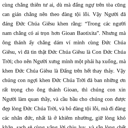
cùng chẳng thiên tư ai, dù mà đấng ngự trên tòa cũng
can gián chẳng nên theo đàng tội lỗi. Vậy Người đã
đáng Đức Chúa Giêsu khen rằng: “Trong các người
nam chẳng có ai trọn hơn Gioan Baotixita”. Nhưng mà
ông thánh ấy chẳng dám ví mình cùng Đức Chúa
Giêsu, vì đã tin thật Đức Chúa Giêsu là Con Đức Chúa
Trời; cho nên Người xưng mình một phải hạ xuống, mà
khen Đức Chúa Giêsu là Đấng trên hết thay thảy. Vậy
chúng con ngợi khen Đức Chúa Trời đã ban những ơn
rất trọng cho ông thánh Gioan, thì chúng con xin
Người làm quan thầy, và cầu bầu cho chúng con được
đẹp lòng Đức Chúa Trời, và bỏ đàng tội lỗi, mà đi đàng
các nhân đức, nhất là ở khiêm nhường, giữ lòng khó
khăn, sạch sẽ cùng vâng lời chịu lụy, và sẵn lòng chết