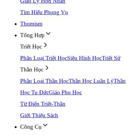
Giáo Lý Hôn Nhân
Tìm Hiểu Phụng Vụ
Thomism
Tổng Hợp
Triết Học
Phân Loại Triết Học
Siêu Hình Học
Triết Sử
Thần Học
Phân Loại Thần Học
Thần Học Luân Lý
Thần
Học Tu Đức
Giáo Phụ Học
Từ Điển Triết-Thần
Giới Thiệu Sách
Công Cụ