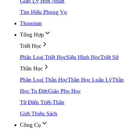
Giáo Lý Hôn Nhân
Tìm Hiểu Phụng Vụ
Thomism
Tổng Hợp
Triết Học
Phân Loại Triết Học
Siêu Hình Học
Triết Sử
Thần Học
Phân Loại Thần Học
Thần Học Luân Lý
Thần
Học Tu Đức
Giáo Phụ Học
Từ Điển Triết-Thần
Giới Thiệu Sách
Công Cụ