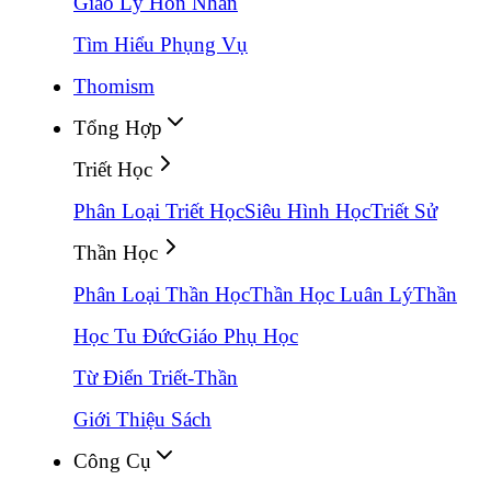
Giáo Lý Hôn Nhân
Tìm Hiểu Phụng Vụ
Thomism
Tổng Hợp
Triết Học
Phân Loại Triết Học
Siêu Hình Học
Triết Sử
Thần Học
Phân Loại Thần Học
Thần Học Luân Lý
Thần
Học Tu Đức
Giáo Phụ Học
Từ Điển Triết-Thần
Giới Thiệu Sách
Công Cụ