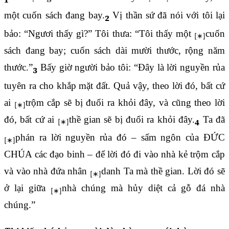
một cuốn sách đang bay.
Vị thần sứ đã nói với tôi lại
2
bảo: “Ngươi thấy gì?” Tôi thưa: “Tôi thấy một
cuốn
sách đang bay; cuốn sách dài mười thước, rộng năm
thước.”
Bấy giờ người bảo tôi: “Đây là lời nguyền rủa
3
tuyên ra cho khắp mặt đất. Quả vậy, theo lời đó, bất cứ
ai
trộm cắp sẽ bị đuổi ra khỏi đây, và cũng theo lời
đó, bất cứ ai
thề gian sẽ bị đuổi ra khỏi đây.
Ta đã
4
phán ra lời nguyền rủa đó – sấm ngôn của ĐỨC
CHÚA các đạo binh – để lời đó đi vào nhà kẻ trộm cắp
và vào nhà đứa nhân
danh Ta mà thề gian. Lời đó sẽ
ở lại giữa
nhà chúng mà hủy diệt cả gỗ đá nhà
chúng.”