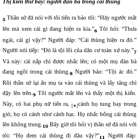
Thị kiến thứ bảy: người đàn bà trong cái thùng
Thần sứ đã nói với tôi tiến ra bảo tôi: “Hãy ngước mắt
5
lên mà xem cái gì đang hiện ra kia.”
Tôi hỏi: “Thưa
6
ngài, cái gì vậy?” Người đáp: “Cái thùng hiện ra đó.”
Người nói tiếp: “Đó là tội lỗi của dân cư toàn xứ này.”
7
Và này: cái nắp chì được nhấc lên; có một mụ đàn bà
đang ngồi trong cái thùng.
Người bảo: “Tội ác đó.”
8
Rồi thần sứ lại ấn mụ ta vào cái thùng và lấy tảng chì
đậy lên trên.
Tôi ngước mắt lên và thấy một thị kiến.
9
Này, có hai phụ nữ tiến ra,
cánh họ tung bay trong
gió; họ có cánh như cánh hạc. Họ nhấc bổng cái thùng
lên không trung.
Bấy giờ tôi hỏi vị thần sứ đã nói với
10
tôi: “Họ đem cái thùng đi đâu vậy?”
Người đáp:
11