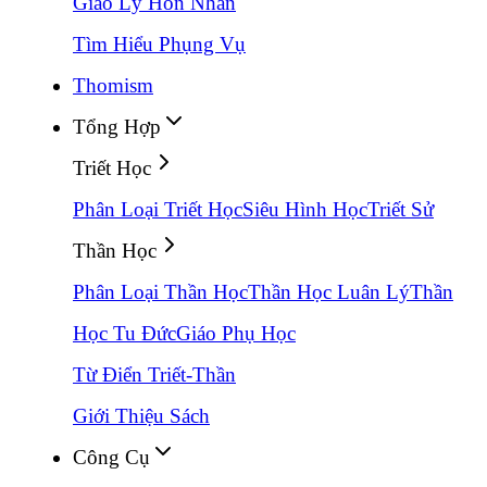
Giáo Lý Hôn Nhân
Tìm Hiểu Phụng Vụ
Thomism
Tổng Hợp
Triết Học
Phân Loại Triết Học
Siêu Hình Học
Triết Sử
Thần Học
Phân Loại Thần Học
Thần Học Luân Lý
Thần
Học Tu Đức
Giáo Phụ Học
Từ Điển Triết-Thần
Giới Thiệu Sách
Công Cụ