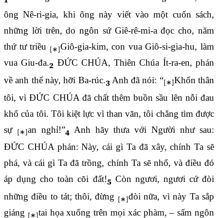
ông Nê-ri-gia, khi ông này viết vào một cuốn sách,
những lời trên, do ngôn sứ Giê-rê-mi-a đọc cho, năm
thứ tư triều
Giô-gia-kim, con vua Giô-si-gia-hu, làm
vua Giu-đa.
ĐỨC CHÚA, Thiên Chúa Ít-ra-en, phán
2
về anh thế này, hỡi Ba-rúc.
Anh đã nói: “
Khốn thân
3
tôi, vì ĐỨC CHÚA đã chất thêm buồn sầu lên nỗi đau
khổ của tôi. Tôi kiệt lực vì than vãn, tôi chẳng tìm được
sự
an nghỉ!”
Anh hãy thưa với Người như sau:
4
ĐỨC CHÚA phán: Này, cái gì Ta đã xây, chính Ta sẽ
phá, và cái gì Ta đã trồng, chính Ta sẽ nhổ, và điều đó
áp dụng cho toàn cõi đất!
Còn ngươi, ngươi cứ đòi
5
những điều to tát; thôi, đừng
đòi nữa, vì này Ta sắp
giáng
tai họa xuống trên mọi xác phàm, – sấm ngôn