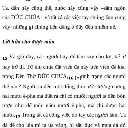
Ta, dân này cũng thế, nước này cũng vậy –sấm ngôn
của ĐỨC CHÚA– và tất cả các việc tay chúng làm cũng
vậy: những gì chúng tiến dâng ở đây đều nhiễm uế.
Lời hứa cho được mùa
Và giờ đây, các ngươi hãy để tâm suy cho kỹ, kể từ
15
nay trở đi. Từ khi chưa đặt viên đá này trên viên đá kia,
trong Đền Thờ ĐỨC CHÚA,
tình trạng các ngươi
16
thế nào? Người ta đến một đống thóc ước lượng chừng
hai mươi ê-pha mà thật ra chỉ có mười; người ta đến bồn
rượu nho để múc năm mươi ê-pha, mà chỉ được hai
mươi.
Trong tất cả công việc do tay các ngươi làm, Ta
17
đã để cho lúa mì ra úa vàng, bị sâu đục và mưa đá đổ