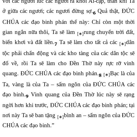
với các ngươi lúc các ngươi ra khỏi Ai-cập, thần khí Ta
ở giữa các ngươi; các ngươi đừng sợ.
Quả thật, ĐỨC
6
CHÚA các đạo binh phán thế này: Chỉ còn một thời
gian ngắn nữa thôi, Ta sẽ làm
rung chuyển trời đất,
biển khơi và đất liền.
Ta sẽ làm cho tất cả các
dân
7
tộc phải chấn động và các kho tàng của các dân tộc sẽ
đổ về, rồi Ta sẽ làm cho Đền Thờ này rực rỡ vinh
quang. ĐỨC CHÚA các đạo binh phán.
Bạc là của
8
Ta, vàng là của Ta – sấm ngôn của ĐỨC CHÚA các
đạo binh.
Vinh quang của Đền Thờ lúc này sẽ rạng
9
ngời hơn khi trước, ĐỨC CHÚA các đạo binh phán; tại
nơi này Ta sẽ ban tặng
bình an – sấm ngôn của ĐỨC
CHÚA các đạo binh.”