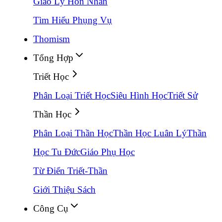
Giáo Lý Hôn Nhân
Tìm Hiểu Phụng Vụ
Thomism
Tổng Hợp
Triết Học
Phân Loại Triết Học
Siêu Hình Học
Triết Sử
Thần Học
Phân Loại Thần Học
Thần Học Luân Lý
Thần
Học Tu Đức
Giáo Phụ Học
Từ Điển Triết-Thần
Giới Thiệu Sách
Công Cụ