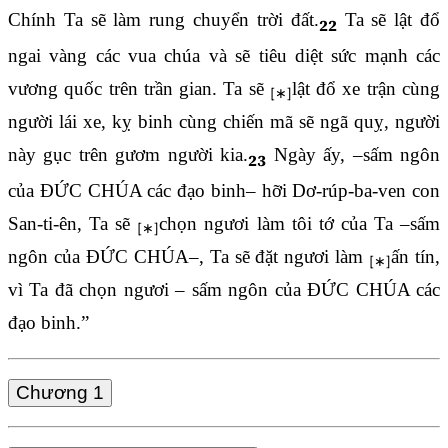
Chính Ta sẽ làm rung chuyển trời đất.
Ta sẽ lật đổ
22
ngai vàng các vua chúa và sẽ tiêu diệt sức mạnh các
vương quốc trên trần gian. Ta sẽ
lật đổ xe trận cùng
người lái xe, kỵ binh cùng chiến mã sẽ ngã quỵ, người
này gục trên gươm người kia.
Ngày ấy, –sấm ngôn
23
của ĐỨC CHÚA các đạo binh– hỡi Dơ-rúp-ba-ven con
San-ti-ên, Ta sẽ
chọn ngươi làm tôi tớ của Ta –sấm
ngôn của ĐỨC CHÚA–, Ta sẽ đặt ngươi làm
ấn tín,
vì Ta đã chọn ngươi – sấm ngôn của ĐỨC CHÚA các
đạo binh.”
Chương 1