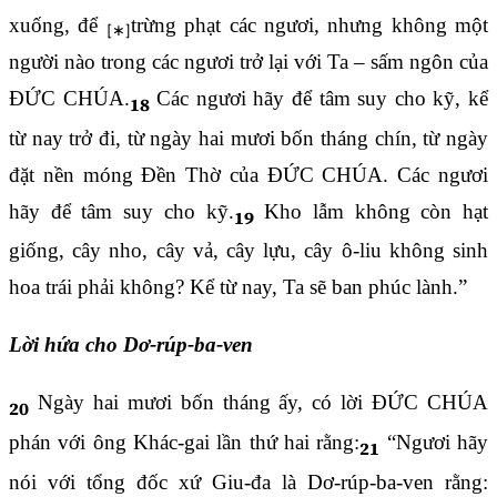
xuống, để
trừng phạt các ngươi, nhưng không một
người nào trong các ngươi trở lại với Ta – sấm ngôn của
ĐỨC CHÚA.
Các ngươi hãy để tâm suy cho kỹ, kể
18
từ nay trở đi, từ ngày hai mươi bốn tháng chín, từ ngày
đặt nền móng Đền Thờ của ĐỨC CHÚA. Các ngươi
hãy để tâm suy cho kỹ.
Kho lẫm không còn hạt
19
giống, cây nho, cây vả, cây lựu, cây ô-liu không sinh
hoa trái phải không? Kể từ nay, Ta sẽ ban phúc lành.”
Lời hứa cho Dơ-rúp-ba-ven
Ngày hai mươi bốn tháng ấy, có lời ĐỨC CHÚA
20
phán với ông Khác-gai lần thứ hai rằng:
“Ngươi hãy
21
nói với tổng đốc xứ Giu-đa là Dơ-rúp-ba-ven rằng: