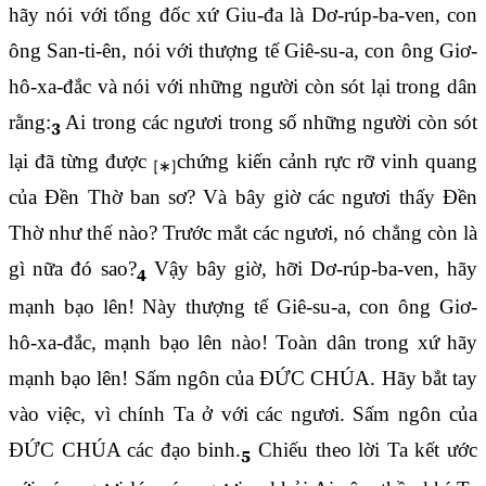
hãy nói với tổng đốc xứ Giu-đa là Dơ-rúp-ba-ven, con
ông San-ti-ên, nói với thượng tế Giê-su-a, con ông Giơ-
hô-xa-đắc và nói với những người còn sót lại trong dân
rằng:
Ai trong các ngươi trong số những người còn sót
3
lại đã từng được
chứng kiến cảnh rực rỡ vinh quang
của Đền Thờ ban sơ? Và bây giờ các ngươi thấy Đền
Thờ như thế nào? Trước mắt các ngươi, nó chẳng còn là
gì nữa đó sao?
Vậy bây giờ, hỡi Dơ-rúp-ba-ven, hãy
4
mạnh bạo lên! Này thượng tế Giê-su-a, con ông Giơ-
hô-xa-đắc, mạnh bạo lên nào! Toàn dân trong xứ hãy
mạnh bạo lên! Sấm ngôn của ĐỨC CHÚA. Hãy bắt tay
vào việc, vì chính Ta ở với các ngươi. Sấm ngôn của
ĐỨC CHÚA các đạo binh.
Chiếu theo lời Ta kết ước
5