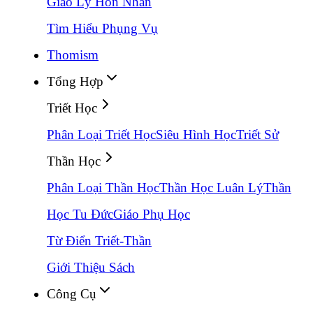
Giáo Lý Hôn Nhân
Tìm Hiểu Phụng Vụ
Thomism
Tổng Hợp
Triết Học
Phân Loại Triết Học
Siêu Hình Học
Triết Sử
Thần Học
Phân Loại Thần Học
Thần Học Luân Lý
Thần
Học Tu Đức
Giáo Phụ Học
Từ Điển Triết-Thần
Giới Thiệu Sách
Công Cụ