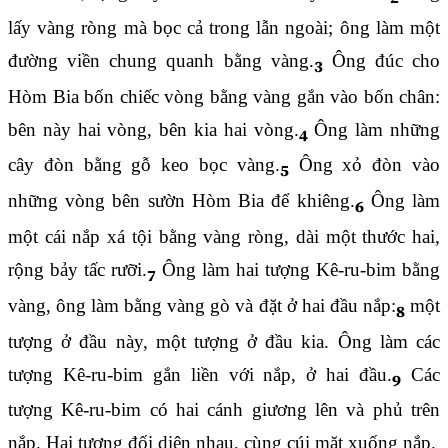
lấy vàng ròng mà bọc cả trong lẫn ngoài; ông làm một
đường viền chung quanh bằng vàng.
Ông đúc cho
3
Hòm Bia bốn chiếc vòng bằng vàng gắn vào bốn chân:
bên này hai vòng, bên kia hai vòng.
Ông làm những
4
cây đòn bằng gỗ keo bọc vàng.
Ông xỏ đòn vào
5
những vòng bên sườn Hòm Bia để khiêng.
Ông làm
6
một cái nắp xá tội bằng vàng ròng, dài một thước hai,
rộng bảy tấc rưỡi.
Ông làm hai tượng Kê-ru-bim bằng
7
vàng, ông làm bằng vàng gò và đặt ở hai đầu nắp:
một
8
tượng ở đầu này, một tượng ở đầu kia. Ông làm các
tượng Kê-ru-bim gắn liền với nắp, ở hai đầu.
Các
9
tượng Kê-ru-bim có hai cánh giương lên và phủ trên
nắp. Hai tượng đối diện nhau, cùng cúi mặt xuống nắp.