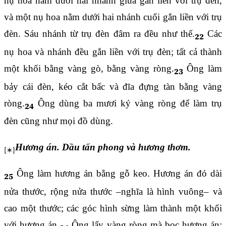
nụ hoa nằm dưới hai nhánh giữa gắn liền với trụ đèn,
và một nụ hoa nằm dưới hai nhánh cuối gắn liền với trụ
đèn. Sáu nhánh từ trụ đèn đâm ra đều như thế.
Các
22
nụ hoa và nhánh đều gắn liền với trụ đèn; tất cả thành
một khối bằng vàng gò, bằng vàng ròng.
Ông làm
23
bảy cái đèn, kéo cắt bấc và đĩa đựng tàn bằng vàng
ròng.
Ông dùng ba mươi ký vàng ròng để làm trụ
24
đèn cũng như mọi đồ dùng.
Hương án. Dầu tấn phong và hương thơm.
Ông làm hương án bằng gỗ keo. Hương án đó dài
25
nửa thước, rộng nửa thước –nghĩa là hình vuông– và
cao một thước; các góc hình sừng làm thành một khối
với hương án.
Ông lấy vàng ròng mà bọc hương án: