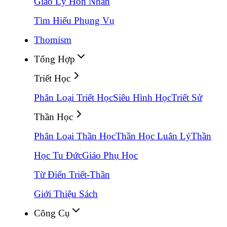
Giáo Lý Hôn Nhân
Tìm Hiểu Phụng Vụ
Thomism
Tổng Hợp
Triết Học
Phân Loại Triết Học
Siêu Hình Học
Triết Sử
Thần Học
Phân Loại Thần Học
Thần Học Luân Lý
Thần
Học Tu Đức
Giáo Phụ Học
Từ Điển Triết-Thần
Giới Thiệu Sách
Công Cụ