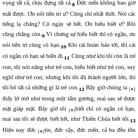
vọng tất cả, chịu đựng tất cả.
Đức mến không bao giờ
8
mất được. Ơn nói tiên tri ư? Cũng chỉ nhất thời. Nói các
tiếng lạ chăng? Có ngày sẽ hết. Ơn hiểu biết ư? Rồi
cũng chẳng còn.
Vì chưng sự hiểu biết thì có ngần, ơn
9
nói tiên tri cũng có hạn.
Khi cái hoàn hảo tới, thì cái
10
có ngần có hạn sẽ biến đi.
Cũng như khi tôi còn là trẻ
11
con, tôi nói năng như trẻ con, hiểu biết như trẻ con, suy
nghĩ như trẻ con; nhưng khi tôi đã thành người lớn, thì
tôi bỏ tất cả những gì là trẻ con.
Bây giờ chúng ta
12
thấy lờ mờ như trong một tấm gương, mai sau sẽ được
mặt giáp mặt. Bây giờ tôi
biết chỉ có ngần có hạn,
mai sau tôi sẽ được biết hết, như Thiên Chúa biết tôi.
13
Hiện nay đức
tin, đức cậy, đức mến, cả ba đều tồn