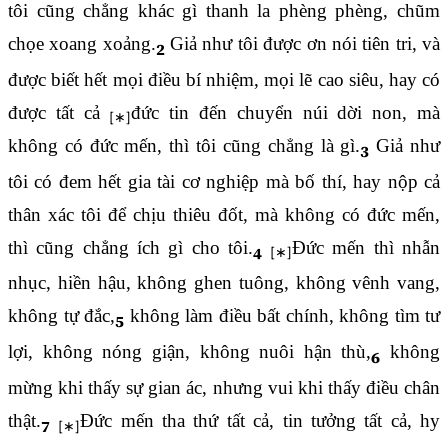
tôi cũng chẳng khác gì thanh la phèng phèng, chũm
chọe xoang xoảng.
Giả như tôi được ơn nói tiên tri, và
2
được biết hết mọi điều bí nhiệm, mọi lẽ cao siêu, hay có
được tất cả
đức tin đến chuyển núi dời non, mà
không có đức mến, thì tôi cũng chẳng là gì.
Giả như
3
tôi có đem hết gia tài cơ nghiệp mà bố thí, hay nộp cả
thân xác tôi để chịu thiêu đốt, mà không có đức mến,
thì cũng chẳng ích gì cho tôi.
Đức mến thì nhẫn
4
nhục, hiền hậu, không ghen tuông, không vênh vang,
không tự đắc,
không làm điều bất chính, không tìm tư
5
lợi, không nóng giận, không nuôi hận thù,
không
6
mừng khi thấy sự gian ác, nhưng vui khi thấy điều chân
thật.
Đức mến tha thứ tất cả, tin tưởng tất cả, hy
7