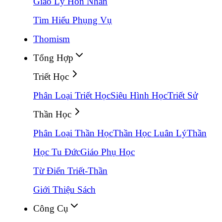
Giáo Lý Hôn Nhân
Tìm Hiểu Phụng Vụ
Thomism
Tổng Hợp
Triết Học
Phân Loại Triết Học
Siêu Hình Học
Triết Sử
Thần Học
Phân Loại Thần Học
Thần Học Luân Lý
Thần
Học Tu Đức
Giáo Phụ Học
Từ Điển Triết-Thần
Giới Thiệu Sách
Công Cụ