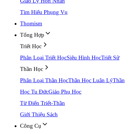
Giáo Lý Hôn Nhân
Tìm Hiểu Phụng Vụ
Thomism
Tổng Hợp
Triết Học
Phân Loại Triết Học
Siêu Hình Học
Triết Sử
Thần Học
Phân Loại Thần Học
Thần Học Luân Lý
Thần
Học Tu Đức
Giáo Phụ Học
Từ Điển Triết-Thần
Giới Thiệu Sách
Công Cụ